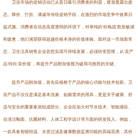
卫浴市场的促销活动已从昔日吸引消费者的利器，逐渐显露出疲
态。降价、打折、满减等传统促销手段，在激烈的市场竞争中效果日
益式微。消费者在信息高度透明的环境下，对单纯的‘价格战’愈发敏感
和疲惫，他们渴望获得超越价格本身的价值体验。面对这一市场新常
态，卫生洁具销售企业若想实现可持续发展，必须转变思维，从‘卖产
品’转向‘卖价值’，将提升产品附加值视为破局与致胜的关键。
提升产品附加值，首先应植根于产品的核心功能与技术创新。卫
浴产品不仅仅是满足基本洗漱、如厕需求的用具，更是关乎健康、舒
适与安全的重要家居组成部分。企业应加大对节水技术、智能感应、
自清洁釉面、抗菌材料、人体工程学设计等方面的研发投入。例如，
一款具备智能恒温、水质过滤及健康数据监测功能的高端花洒，其价